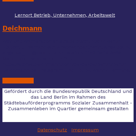
Lernort Betrieb, Unternehmen, Arbeitswelt
Deichmann
Wo? Ort: Wilmersdorfer Straße 50/51, 10627 Berlin
Station: U Bismarckstr. Ansprechpartnerin: Angelika Bui
angelika_bui@deichmann Telefon: 0152 0904 3589
Mehr Informationen zum Ort:
https://stores.deichmann.com/de-de/de/berlin/berlin
Deichmann bei Instagram und TikTok Wann? Termine:
» Weiterlesen
Gefördert durch die Bundesrepublik Deutschland und
das Land Berlin im Rahmen des
Städtebauförderprogramms Sozialer Zusammenhalt -
Zusammenleben im Quartier gemeinsam gestalten
Datenschutz
|
Impressum