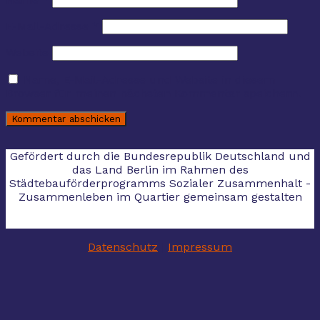
E-Mail-Adresse
*
Website
Name, E-Mail-Adresse und Website in diesem
Browser für meinen nächsten Kommentar speichern.
Gefördert durch die Bundesrepublik Deutschland und
das Land Berlin im Rahmen des
Städtebauförderprogramms Sozialer Zusammenhalt -
Zusammenleben im Quartier gemeinsam gestalten
Datenschutz
|
Impressum